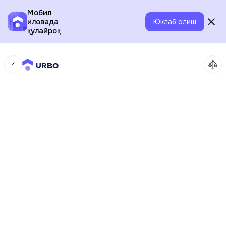
Мобил
иловада
Юклаб олиш
қулайроқ