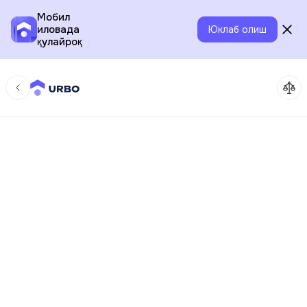
Мобил
иловада
Юклаб олиш
қулайроқ