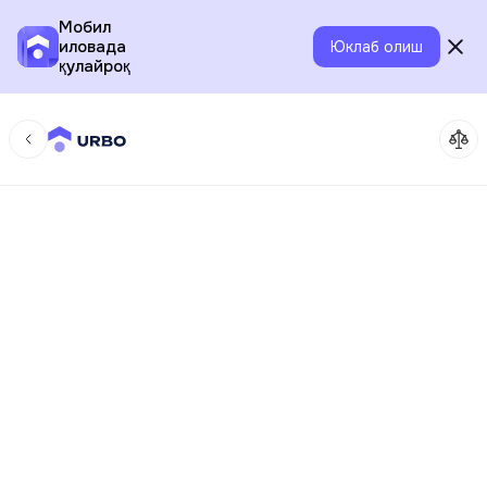
Мобил
иловада
Юклаб олиш
қулайроқ