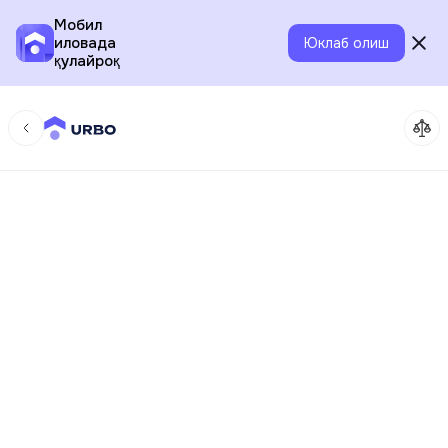
Мобил
иловада
Юклаб олиш
қулайроқ