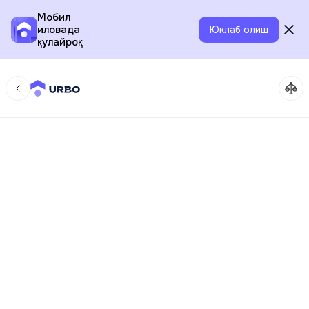
Мобил
иловада
Юклаб олиш
қулайроқ