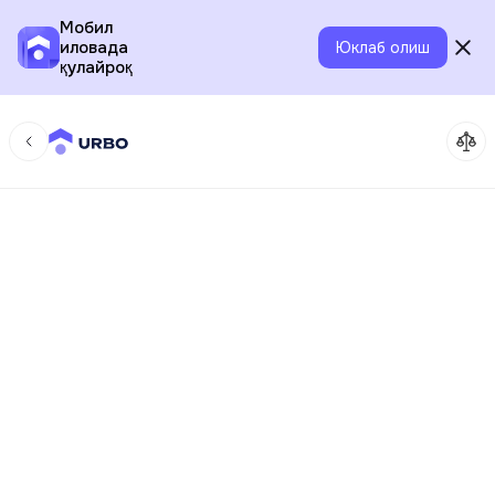
Мобил
иловада
Юклаб олиш
қулайроқ