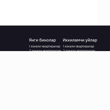
Янги бинолар
Иккиламчи уйлар
1 хонали квартиралар
1 хонали квартиралар
2 хонали квартиралар
2 хонали квартиралар
3 хонали квартиралар
3 хонали квартиралар
Метрога яқин
Тамирланган
Кредит режаси мавжуд
Метрога яқин
Ипотека
лар
Валютани танланг
:
сўм
й.е.
Тилни танланг
: