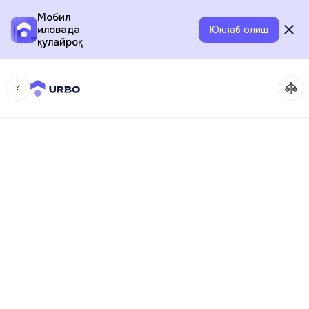
Мобил
иловада
Юклаб олиш
қулайроқ