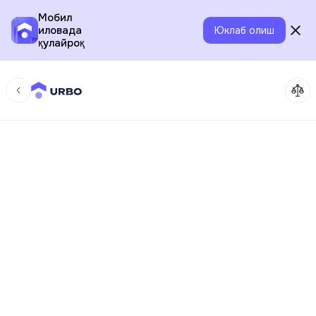
Мобил
иловада
Юклаб олиш
қулайроқ