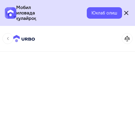
Мобил
иловада
Юклаб олиш
қулайроқ