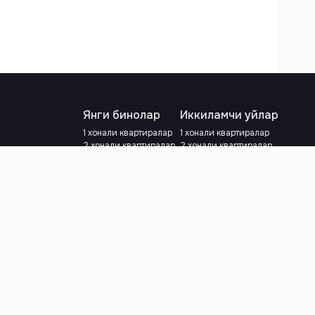
Янги бинолар
Иккиламчи уйлар
1 хонали квартиралар
1 хонали квартиралар
2 хонали квартиралар
2 хонали квартиралар
3 хонали квартиралар
3 хонали квартиралар
Метрога яқин
Тамирланган
Кредит режаси мавжуд
Метрога яқин
Ипотека
лар
Валютани танланг
:
сўм
й.е.
Тилни танланг
: