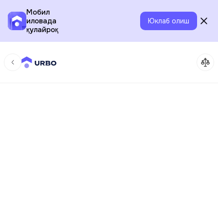
Мобил
иловада
Юклаб олиш
қулайроқ