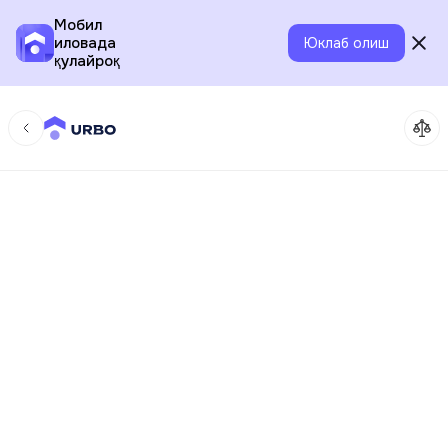
Мобил
иловада
Юклаб олиш
қулайроқ