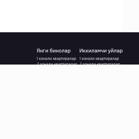
Янги бинолар
Иккиламчи уйлар
1 хонали квартиралар
1 хонали квартиралар
2 хонали квартиралар
2 хонали квартиралар
3 хонали квартиралар
3 хонали квартиралар
Метрога яқин
Тамирланган
Кредит режаси мавжуд
Метрога яқин
Ипотека
лар
Валютани танланг
:
сўм
й.е.
Тилни танланг
: