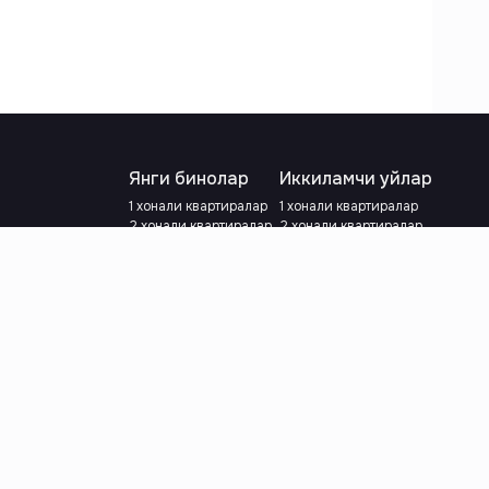
Янги бинолар
Иккиламчи уйлар
1 хонали квартиралар
1 хонали квартиралар
2 хонали квартиралар
2 хонали квартиралар
3 хонали квартиралар
3 хонали квартиралар
Метрога яқин
Тамирланган
Кредит режаси мавжуд
Метрога яқин
Ипотека
лар
Валютани танланг
:
сўм
й.е.
Тилни танланг
: