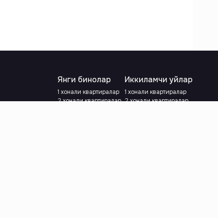
Янги бинолар
Иккиламчи уйлар
1 хонали квартиралар
1 хонали квартиралар
2 хонали квартиралар
2 хонали квартиралар
3 хонали квартиралар
3 хонали квартиралар
Метрога яқин
Тамирланган
Кредит режаси мавжуд
Метрога яқин
Ипотека
лар
Валютани танланг
:
сўм
й.е.
Тилни танланг
: