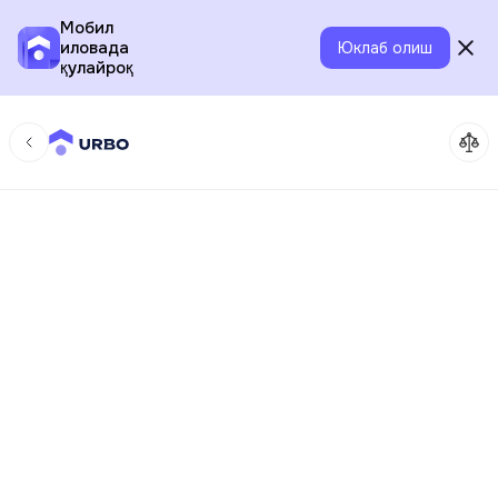
Мобил
иловада
Юклаб олиш
қулайроқ