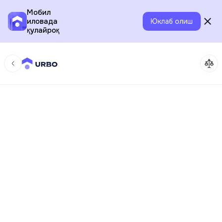
Мобил
иловада
Юклаб олиш
қулайроқ