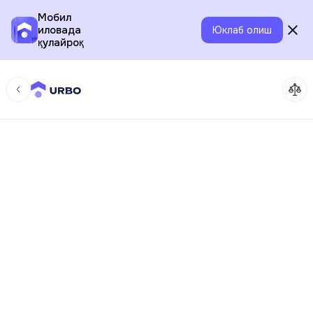
Мобил
иловада
Юклаб олиш
қулайроқ