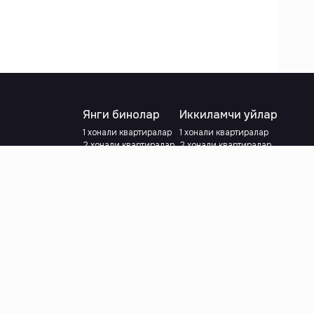
Янги бинолар
Иккиламчи уйлар
1 хонали квартиралар
1 хонали квартиралар
2 хонали квартиралар
2 хонали квартиралар
3 хонали квартиралар
3 хонали квартиралар
Метрога яқин
Тамирланган
Кредит режаси мавжуд
Метрога яқин
Ипотека
лар
Валютани танланг
:
сўм
й.е.
Тилни танланг
: