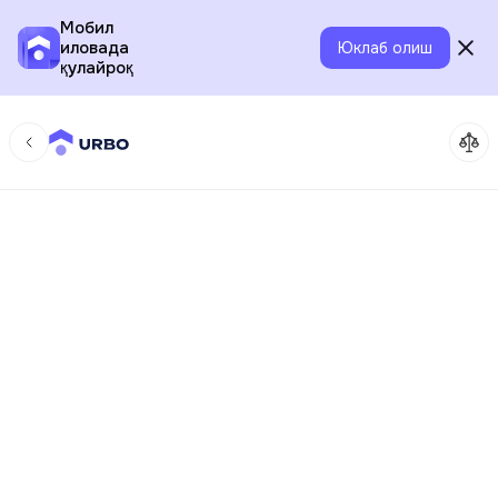
Мобил
иловада
Юклаб олиш
қулайроқ