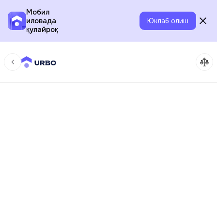
Мобил
иловада
Юклаб олиш
қулайроқ