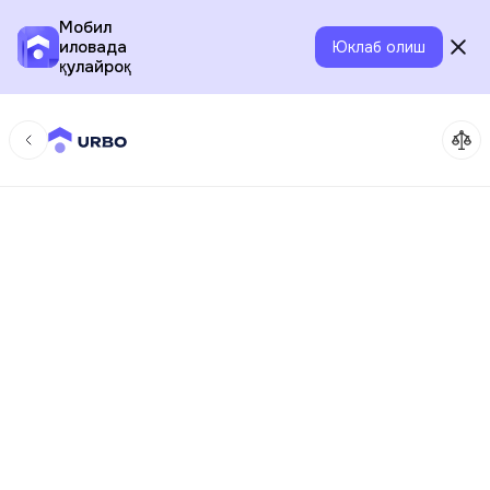
Мобил
иловада
Юклаб олиш
қулайроқ