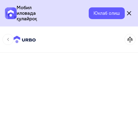
Мобил
иловада
Юклаб олиш
қулайроқ