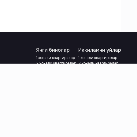
Янги бинолар
Иккиламчи уйлар
1 хонали квартиралар
1 хонали квартиралар
2 хонали квартиралар
2 хонали квартиралар
3 хонали квартиралар
3 хонали квартиралар
Метрога яқин
Тамирланган
Кредит режаси мавжуд
Метрога яқин
Ипотека
лар
Валютани танланг
:
сўм
й.е.
Тилни танланг
: