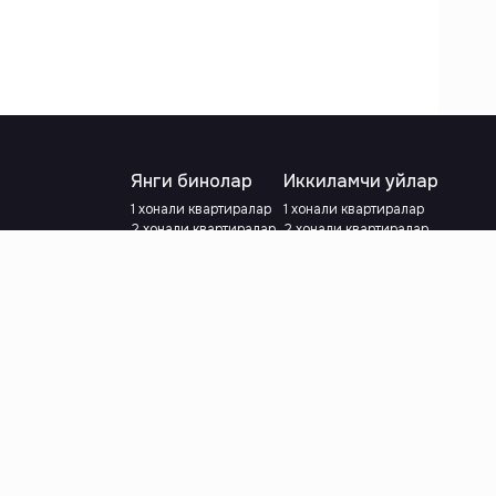
Янги бинолар
Иккиламчи уйлар
1 хонали квартиралар
1 хонали квартиралар
2 хонали квартиралар
2 хонали квартиралар
3 хонали квартиралар
3 хонали квартиралар
Метрога яқин
Тамирланган
Кредит режаси мавжуд
Метрога яқин
Ипотека
лар
Валютани танланг
:
сўм
й.е.
Тилни танланг
: