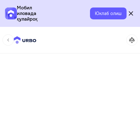
Мобил
иловада
Юклаб олиш
қулайроқ