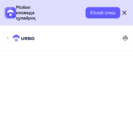
Мобил
иловада
Юклаб олиш
қулайроқ