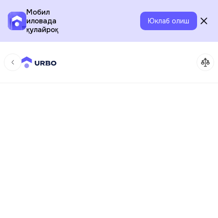
Мобил
иловада
Юклаб олиш
қулайроқ