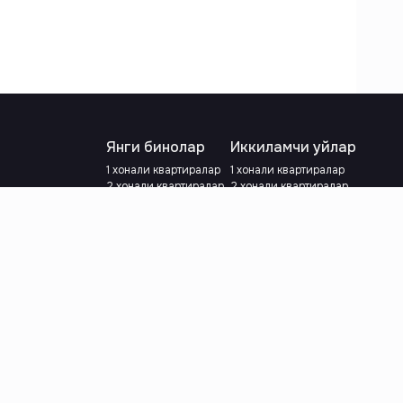
Янги бинолар
Иккиламчи уйлар
1 хонали квартиралар
1 хонали квартиралар
2 хонали квартиралар
2 хонали квартиралар
3 хонали квартиралар
3 хонали квартиралар
Метрога яқин
Тамирланган
Кредит режаси мавжуд
Метрога яқин
Ипотека
лар
Валютани танланг
:
сўм
й.е.
Тилни танланг
: