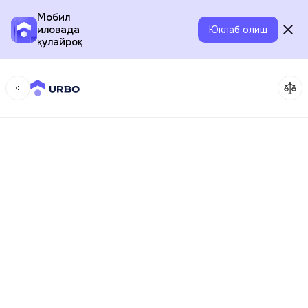
Мобил
иловада
Юклаб олиш
қулайроқ