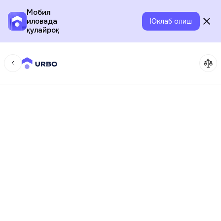
Мобил
иловада
Юклаб олиш
қулайроқ