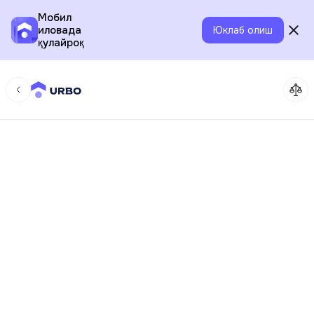
Мобил
иловада
Юклаб олиш
қулайроқ