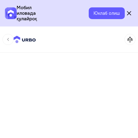
Мобил
иловада
Юклаб олиш
қулайроқ