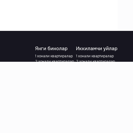
Янги бинолар
Иккиламчи уйлар
1 хонали квартиралар
1 хонали квартиралар
2 хонали квартиралар
2 хонали квартиралар
3 хонали квартиралар
3 хонали квартиралар
Метрога яқин
Тамирланган
Кредит режаси мавжуд
Метрога яқин
Ипотека
лар
Валютани танланг
:
сўм
й.е.
Тилни танланг
: