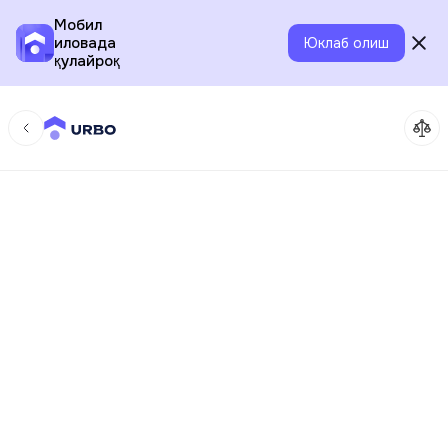
Мобил
иловада
Юклаб олиш
қулайроқ