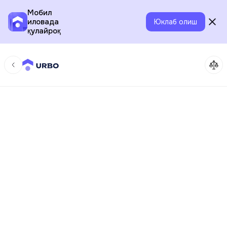
Мобил
иловада
Юклаб олиш
қулайроқ