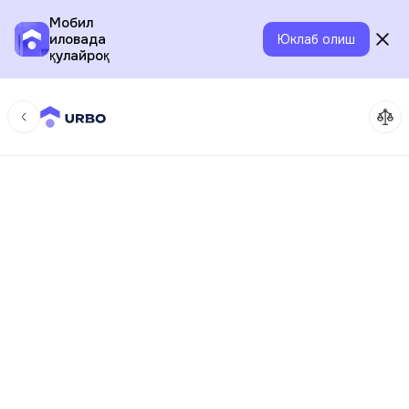
Мобил
иловада
Юклаб олиш
қулайроқ