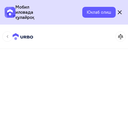
Мобил
иловада
Юклаб олиш
қулайроқ