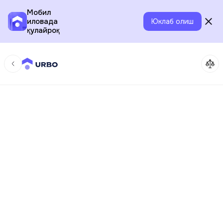
Мобил
иловада
Юклаб олиш
қулайроқ