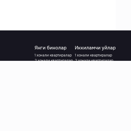
Янги бинолар
Иккиламчи уйлар
1 хонали квартиралар
1 хонали квартиралар
2 хонали квартиралар
2 хонали квартиралар
3 хонали квартиралар
3 хонали квартиралар
Метрога яқин
Тамирланган
Кредит режаси мавжуд
Метрога яқин
Ипотека
лар
Валютани танланг
:
сўм
й.е.
Тилни танланг
: