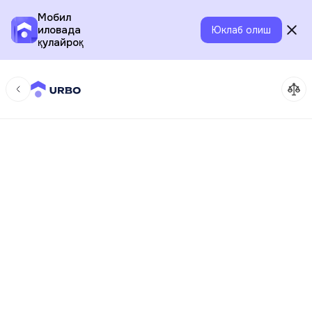
Мобил
иловада
Юклаб олиш
қулайроқ