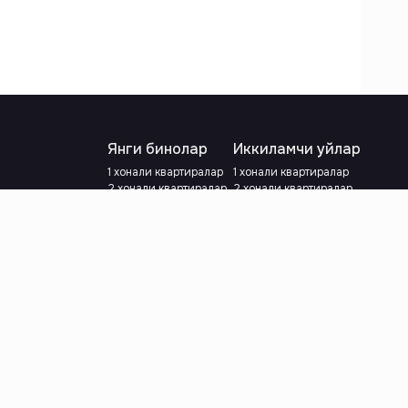
Янги бинолар
Иккиламчи уйлар
1 хонали квартиралар
1 хонали квартиралар
2 хонали квартиралар
2 хонали квартиралар
3 хонали квартиралар
3 хонали квартиралар
Метрога яқин
Тамирланган
Кредит режаси мавжуд
Метрога яқин
Ипотека
лар
Валютани танланг
:
сўм
й.е.
Тилни танланг
: