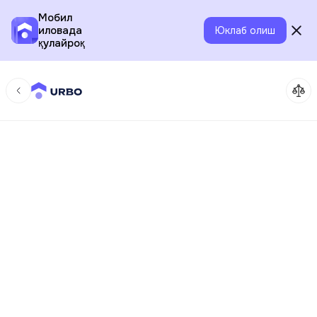
Мобил
иловада
Юклаб олиш
қулайроқ