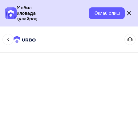
Мобил
иловада
Юклаб олиш
қулайроқ