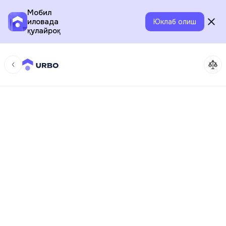
Мобил
иловада
Юклаб олиш
қулайроқ