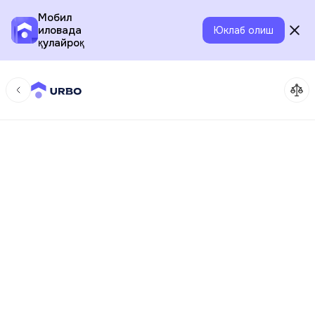
Мобил
иловада
Юклаб олиш
қулайроқ