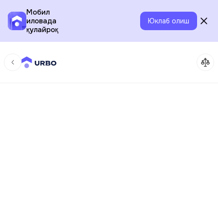
Мобил
иловада
Юклаб олиш
қулайроқ