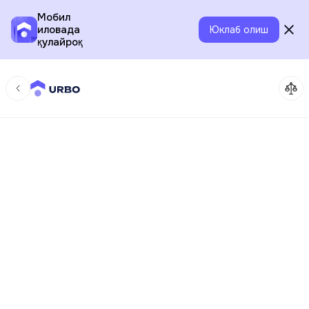
Мобил
иловада
Юклаб олиш
қулайроқ