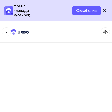
Мобил
иловада
Юклаб олиш
қулайроқ